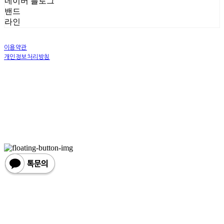
네이버 블로그
밴드
라인
이용약관
개인정보처리방침
사업자정보확인
상호: 더나인프루츠(The Nine Fruits) | 대표: 강태훈 | 개인정보관리책임자: 더나인프루츠(The
Nine Fruits) | 전화: 0507-1359-9357 | 이메일: master@theninefruits.shop
주소: 인천 중구 중산동 1886-11 블루오션 3차 213호 | 사업자등록번호:
614-13-69832
| 통신판
매:
2020-인천중구-0137
| 호스팅제공자: (주)식스샵