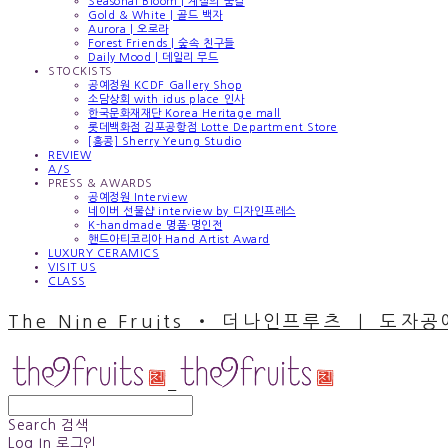
Seasonal Bloom | 계절의 숨결
Gold & White | 골드 백자
Aurora | 오로라
Forest Friends | 숲속 친구들
Daily Mood | 데일리 무드
STOCKISTS
공예정원 KCDF Gallery Shop
소담상회 with idus place 인사
한국문화재재단 Korea Heritage mall
롯데백화점 김포공항점 Lotte Department Store
[홍콩] Sherry Yeung Studio
REVIEW
A/S
PRESS & AWARDS
공예정원 Interview
네이버 선물샵 interview by 디자인프레스
K-handmade 명품·명인전
핸드아티코리아 Hand Artist Award
LUXURY CERAMICS
VISIT US
CLASS
The Nine Fruits ‧ 더나인프루츠 ｜ 도자
Search
검색
Log In
로그인