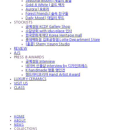
Seasonal Bloom | 계절의 숨결
Gold & White | 골드 백자
Aurora | 오로라
Forest Friends | 숲속 친구들
Daily Mood | 데일리 무드
STOCKISTS
공예정원 KCDF Gallery Shop
소담상회 with idus place 인사
한국문화재재단 Korea Heritage mall
롯데백화점 김포공항점 Lotte Department Store
[홍콩] Sherry Yeung Studio
REVIEW
A/S
PRESS & AWARDS
공예정원 Interview
네이버 선물샵 interview by 디자인프레스
K-handmade 명품·명인전
핸드아티코리아 Hand Artist Award
LUXURY CERAMICS
VISIT US
CLASS
HOME
ABOUT
NEWS
COLLECTIONS