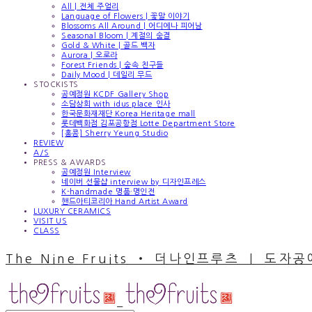
All | 전체 주얼리
Language of Flowers | 꽃말 이야기
Blossoms All Around | 어디에나 피어남
Seasonal Bloom | 계절의 숨결
Gold & White | 골드 백자
Aurora | 오로라
Forest Friends | 숲속 친구들
Daily Mood | 데일리 무드
STOCKISTS
공예정원 KCDF Gallery Shop
소담상회 with idus place 인사
한국문화재재단 Korea Heritage mall
롯데백화점 김포공항점 Lotte Department Store
[홍콩] Sherry Yeung Studio
REVIEW
A/S
PRESS & AWARDS
공예정원 Interview
네이버 선물샵 interview by 디자인프레스
K-handmade 명품·명인전
핸드아티코리아 Hand Artist Award
LUXURY CERAMICS
VISIT US
CLASS
The Nine Fruits ‧ 더나인프루츠 ｜ 도자