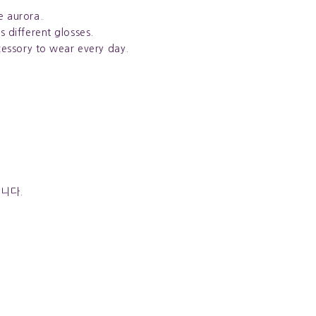
e aurora.
s different glosses.
ccessory to wear every day.
됩니다.