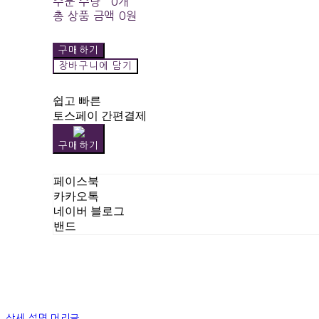
주문 수량
0개
총 상품 금액
0원
구매하기
장바구니에 담기
쉽고 빠른
토스페이 간편결제
구매하기
페이스북
카카오톡
네이버 블로그
밴드
상세 설명 머리글