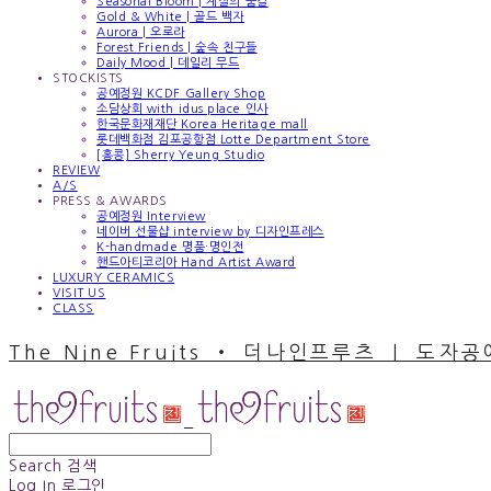
Seasonal Bloom | 계절의 숨결
Gold & White | 골드 백자
Aurora | 오로라
Forest Friends | 숲속 친구들
Daily Mood | 데일리 무드
STOCKISTS
공예정원 KCDF Gallery Shop
소담상회 with idus place 인사
한국문화재재단 Korea Heritage mall
롯데백화점 김포공항점 Lotte Department Store
[홍콩] Sherry Yeung Studio
REVIEW
A/S
PRESS & AWARDS
공예정원 Interview
네이버 선물샵 interview by 디자인프레스
K-handmade 명품·명인전
핸드아티코리아 Hand Artist Award
LUXURY CERAMICS
VISIT US
CLASS
The Nine Fruits ‧ 더나인프루츠 ｜ 도자
Search
검색
Log In
로그인