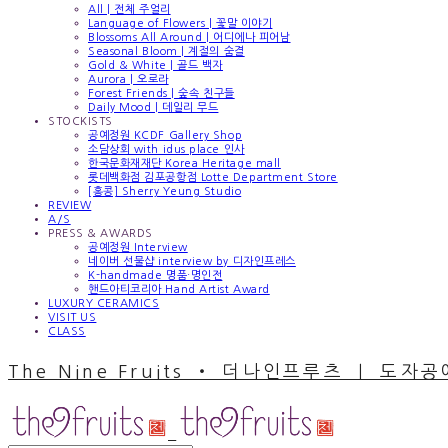
All | 전체 주얼리
Language of Flowers | 꽃말 이야기
Blossoms All Around | 어디에나 피어남
Seasonal Bloom | 계절의 숨결
Gold & White | 골드 백자
Aurora | 오로라
Forest Friends | 숲속 친구들
Daily Mood | 데일리 무드
STOCKISTS
공예정원 KCDF Gallery Shop
소담상회 with idus place 인사
한국문화재재단 Korea Heritage mall
롯데백화점 김포공항점 Lotte Department Store
[홍콩] Sherry Yeung Studio
REVIEW
A/S
PRESS & AWARDS
공예정원 Interview
네이버 선물샵 interview by 디자인프레스
K-handmade 명품·명인전
핸드아티코리아 Hand Artist Award
LUXURY CERAMICS
VISIT US
CLASS
The Nine Fruits ‧ 더나인프루츠 ｜ 도자