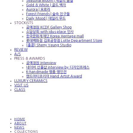
Seasonal Bloom | 계절의 숨결
Gold & White | 골드 백자
Aurora | 오로라
Forest Friends | 숲속 친구들
Daily Mood | 데일리 무드
STOCKISTS
공예정원 KCDF Gallery Shop
소담상회 with idus place 인사
한국문화재재단 Korea Heritage mall
롯데백화점 김포공항점 Lotte Department Store
[홍콩] Sherry Yeung Studio
REVIEW
A/S
PRESS & AWARDS
공예정원 Interview
네이버 선물샵 interview by 디자인프레스
K-handmade 명품·명인전
핸드아티코리아 Hand Artist Award
LUXURY CERAMICS
VISIT US
CLASS
HOME
ABOUT
NEWS
COLLECTIONS