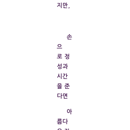
지만,
손
으
로 정
성과
시간
을 준
다면
아
름다