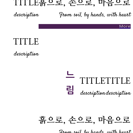
TITLE
흙으로, 손으로, 마음으로
description
From soil, by hands, with heart
More
TITLE
description
느
TITLE
TITLE
림
description
description
흙으로, 손으로, 마음으로
From soil, by hands, with heart