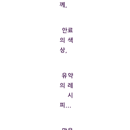
께,
안료
의 색
상,
유약
의 레
시
피...