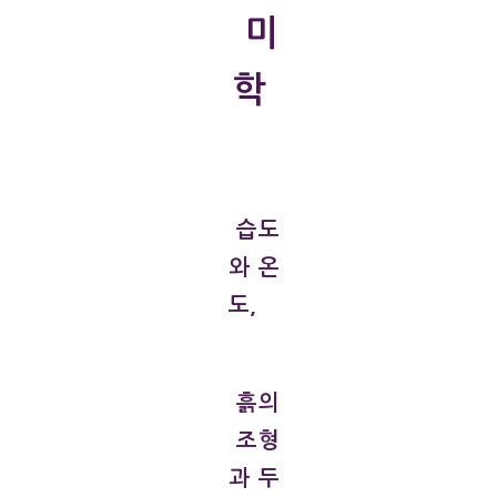
미
학
습도
와 온
도,
흙의
조형
과 두