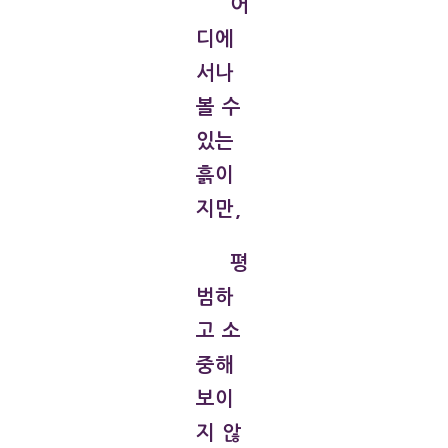
어
디에
서나
볼 수
있는
흙이
지만,
평
범하
고 소
중해
보이
지 않