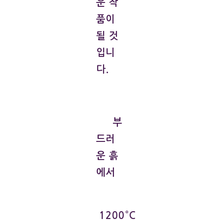
운 작
품이
될 것
입니
다.
부
드러
운 흙
에서
1200°C