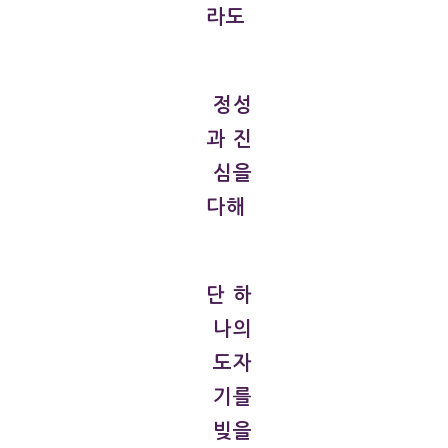
라도
정성
과 진
심을
다해
단 하
나의
도자
기를
빚을