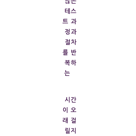
많은
테스
트 과
정과
절차
를 반
복하
는
시간
이 오
래 걸
릴지