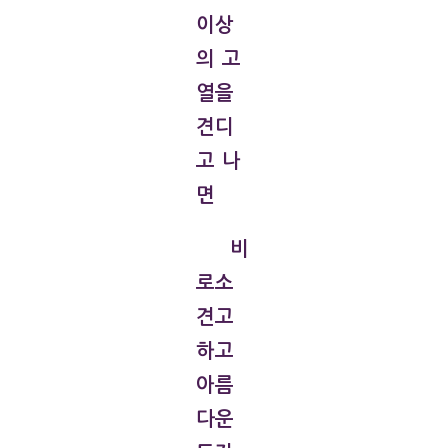
이상
의 고
열을
견디
고 나
면
비
로소
견고
하고
아름
다운